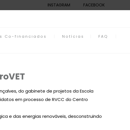
INSTAGRAM
FACEBOOK
os Co-financiados
Notícias
FAQ
croVET
Gonçalves, do gabinete de projetos da
Escola
andidatos em processo de RVCC do Centro
ica e das energias renováveis, desconstruindo