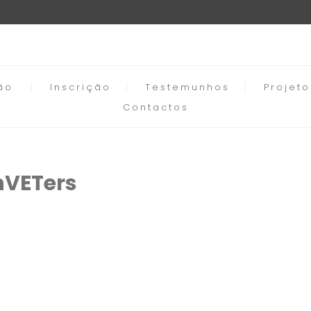
ão
Inscrição
Testemunhos
Projet
Contactos
nVETers