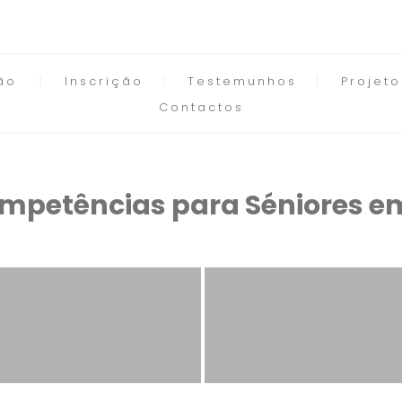
ão
Inscrição
Testemunhos
Projet
Contactos
petências para Séniores em