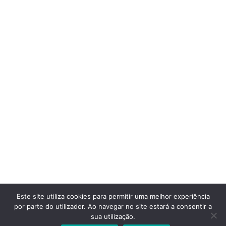
© Copyright 2024 Centro Qualifica
Este site utiliza cookies para permitir uma melhor experiência
OVAFORMA
por parte do utilizador. Ao navegar no site estará a consentir a
sua utilização.