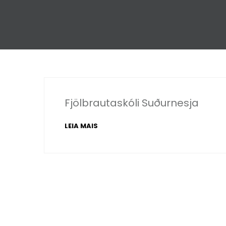
Fjölbrautaskóli Suðurnesja
LEIA MAIS