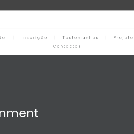
ão
Inscrição
Testemunhos
Projet
Contactos
ronment