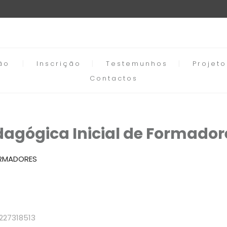
ão
Inscrição
Testemunhos
Projet
Contactos
agógica Inicial de Formador
ORMADORES
: 227318513