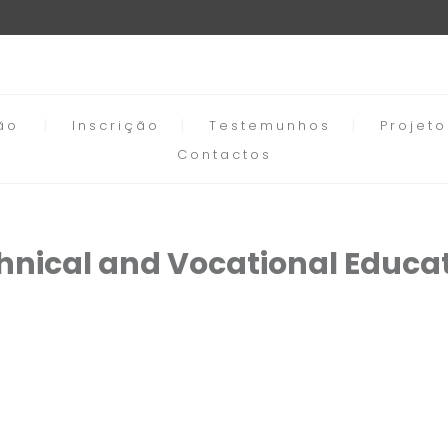
ão
Inscrição
Testemunhos
Projet
Contactos
hnical and Vocational Educat