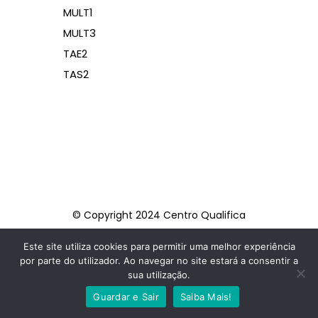
MULT1
MULT3
TAE2
TAS2
© Copyright 2024 Centro Qualifica
OVAFORMA
Este site utiliza cookies para permitir uma melhor experiência
por parte do utilizador. Ao navegar no site estará a consentir a
FACEBOOK
INSTAGRAM
sua utilização.
Guardar e Sair
Saiba Mais!