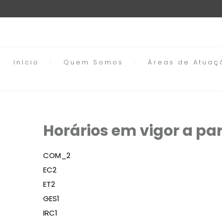
Início
Quem Somos
Áreas de Atuaç
Horários em vigor a par
COM_2
EC2
ET2
GES1
IRC1