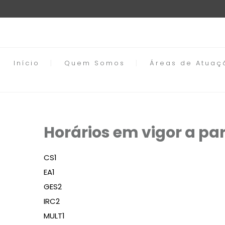
Início
Quem Somos
Áreas de Atuaç
Horários em vigor a par
CS1
EA1
GES2
IRC2
MULT1