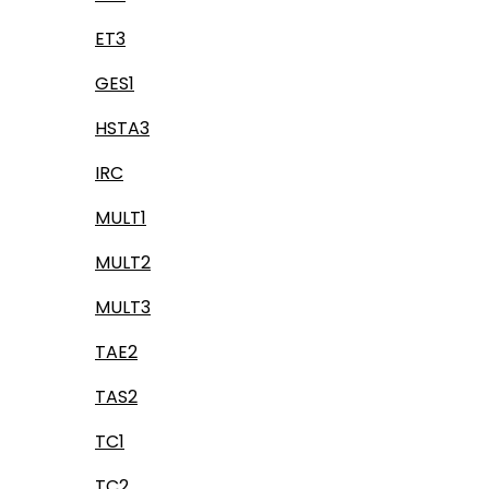
ET3
GES1
HSTA3
IRC
MULT1
MULT2
MULT3
TAE2
TAS2
TC1
TC2