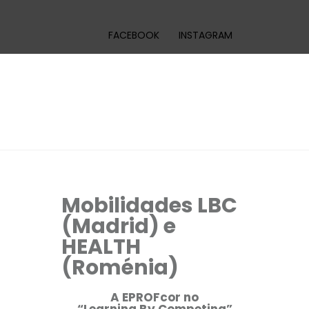
FACEBOOK
INSTAGRAM
Mobilidades LBC
(Madrid) e
HEALTH
(Roménia)
A EPROFcor no