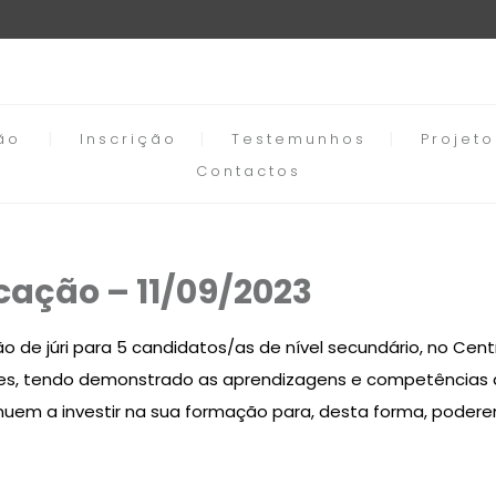
ão
Inscrição
Testemunhos
Projet
Contactos
icação – 11/09/2023
 de júri para 5 candidatos/as de nível secundário, no Cent
es, tendo demonstrado as aprendizagens e competências ad
em a investir na sua formação para, desta forma, poderem