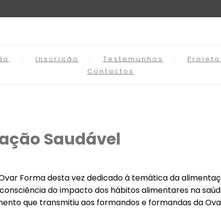
ão
Inscrição
Testemunhos
Projet
Contactos
ação Saudável
Ovar Forma desta vez dedicado à temática da alimentaç
nsciência do impacto dos hábitos alimentares na saúde 
nto que transmitiu aos formandos e formandas da Ovar